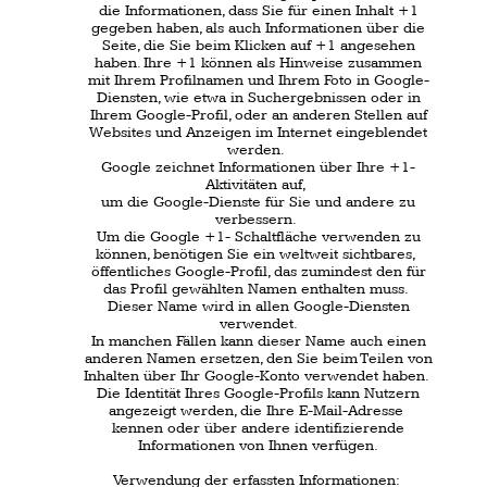
direkt Ihrem persönlichen Profil zuzuordnen.
Dies können Sie verhindern, indem Sie sich aus
Ihrem
YouTube-Account ausloggen.
Weitere Informationen zum Umgang von
Nutzerdaten finden Sie in der
Datenschutzerklärung von YouTube unter:
https://www.google.de/intl/de/policies
/
privacy
Auskunft, Löschung, Sperrung
Sie haben jederzeit das Recht auf unentgeltliche
Auskunft über Ihre gespeicherten
personenbezogene Daten,
der Herkunft und Empfänger und den Zweck der
Datenverarbeitung sowie ein Recht auf
Berichtigung,
Sperrung oder Löschung dieser Daten.
Hierzu sowie zu weiteren Fragen zum Thema
personenbezogene Daten können Sie sich
jederzeit unter der im Impressum angegebenen
Adresse an uns wenden.
Cookies
Die Internetseiten verwenden teilweise
sogenannte Cookies.
Cookies richten auf Ihrem Rechner keinen
Schaden an und enthalten keine Viren.
Cookies dienen dazu, unser Angebot
nutzerfreundlicher,
effektiver und sicherer zu machen.
Cookies sind kleine Textdateien, die auf Ihrem
Rechner abgelegt werden und die Ihr Browser
speichert.
Die meisten der von uns verwendeten Cookies
sind
sogenannte "Session-Cookies".
Sie werden nach Ende Ihres Besuchs automatisch
gelöscht.
Andere Cookies bleiben auf Ihrem Endgerät