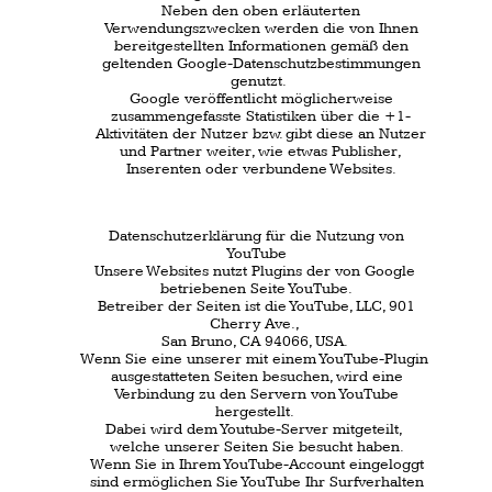
gespeichert
bis Sie diese löschen.
Diese Cookies ermöglichen es uns,
Ihren Browser beim nächsten Besuch
wiederzukennen Sie können Ihren Browser so
einstellen, dass Sie über das Setzen von Cookies
informiert werden und Cookies nur im Einzelfall
erlauben, die Annahme von Cookies für bestimmte
Fälle oder generell ausschließen, sowie das
automatische Löschen der Cookies beim Schließen
des Browsers aktivieren.
Bei der Deaktivierung von Cookies kann die
Funktionalität dieser Website eingeschränkt sein.
Server-Log-Files
Der Provider der Seiten erhebt und speichert
automatisch Informationen in sogenannten Server-
Log Files, die Ihr Browser automatisch an uns
übermittelt.
Dies sind:
Browsertyp/Browserversion, verwendetes
Betriebssystem, Refferer URL, Hostnamen der
zugreifenden Rechners
Uhrzeit der Servernanfrage
Die Daten sind nicht bestimmten Personen
zuordnungsbar.
Eine Zusammenfassung dieser Daten mit anderen
Datenquellen wird nicht vorgenommen.
Wir behalten uns vor, diese Daten nachträglich zu
prüfen,
wenn uns konkrete Anhaltspunkte für eine
rechtswidrige Nutzung bekannt werden.
Kontaktformular
Wenn Sie uns per Kontaktformular Anfragen
zukommen lassen, werden Ihre Angaben aus dem
Anfrageformular inklusive der von Ihnen dort