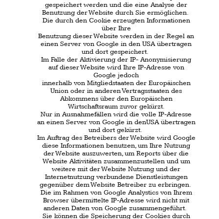
Sie können darüber hinaus die Erfassung der
durch die Cookies erzeugten und auf Ihre Nutzung
der Website bezogenen Daten (inkl. Ihrer IP-
Adresse) an Google sowie die Verarbeitung dieser
Daten durch Google verhindern, indem Sie das
unter dem folgenden Link verfügbare Browser-
Plugin herunterladen und installieren:
https://tools.google.com/dlpage/gaoptout?hl=de
Datenschutzerklärung für die Nutzung von Google
+1
Unsere Seiten nutzen Funktionen von Googel +1.
Anbieter ist die Google Inc.,
1600 Amphitheatre Parkway Mountain View, CA
94043, USA.
Erfassung und Weitergabe von Informationen:
Mithilfe der Google +1 Schaltfläche können Sie
Informationen weltweit veröffentlichen.
Über die Google +1-Schaltfläche erhalten Sie und
andere Nutzer personalisierte Inhalte von Google
und unseren Partnern. Google speichert sowohl
die Informationen, dass Sie für einen Inhalt +1
gegeben haben, als auch Informationen über die
Seite, die Sie beim Klicken auf +1 angesehen
haben. Ihre +1 können als Hinweise zusammen
mit Ihrem Profilnamen und Ihrem Foto in Google-
Diensten, wie etwa in Suchergebnissen oder in
Ihrem Google-Profil, oder an anderen Stellen auf
Websites und Anzeigen im Internet eingeblendet
werden.
Google zeichnet Informationen über Ihre +1-
Aktivitäten auf,
um die Google-Dienste für Sie und andere zu
verbessern.
Um die Google +1- Schaltfläche verwenden zu
können, benötigen Sie ein weltweit sichtbares,
öffentliches Google-Profil, das zumindest den für
das Profil gewählten Namen enthalten muss.