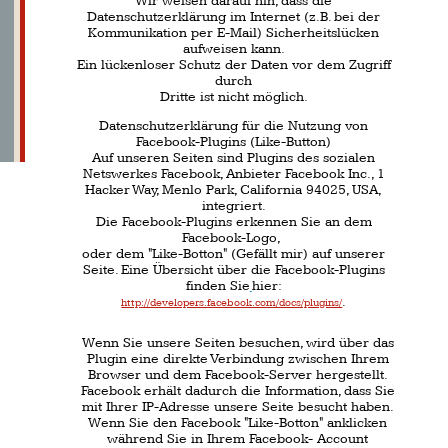
Hacker Way, Menlo Park, California 94025, USA,
integriert.
Die Facebook-Plugins erkennen Sie an dem
Facebook-Logo,
oder dem "Like-Botton" (Gefällt mir) auf unserer
Seite. Eine Übersicht über die Facebook-Plugins
finden Sie
hier:
.
http://developers.facebook.com/docs/plugins/
Wenn Sie unsere Seiten besuchen, wird über das
Plugin eine direkte Verbindung zwischen Ihrem
Browser und dem Facebook-Server hergestellt.
Facebook erhält dadurch die Information, dass Sie
mit Ihrer IP-Adresse unsere Seite besucht haben.
Wenn Sie den Facebook "Like-Botton" anklicken
während Sie in Ihrem Facebook- Account
eingeloggt sind, können Sie die Inhalte unserer
Seiten auf Ihrem
Facebook-Profil verlinken.
Dadurch kann Facebook den Besuch unserer
Seiten Ihrem
Benutzerkonto zuordnen.
Wir weisen darauf hin, dass wir als Anbieter der
Seiten keine Kenntnis vom Inhalt der übermittelten
Daten, sowie deren Nutzung durch Facebook
erhalten.
Weitere Informationen hierzu finden Sie in der
Datenschutzerklärung von Facebook unter:
https://www.facebook.com/privacy/policy/
Wenn Sie nicht wünschen, dass Facebook den
Besuch unserer Seiten Ihrem Facebook-
Nutzerkonto zuordnen kann, loggen Sie sich bitte
aus Ihrem
Facebook-Benutzerkonto aus.
Datenschutzerklärung für die Nutzung von Google
Analystics