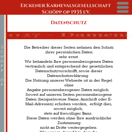
Eickener Karnevalsgesellschaft
Menü
Schöpp op 1935 eV.
Datenschutz
.01.2027 - Damensitzung
Die Betreiber dieser Seiten nehmen den Schutz
S
ihrer persönlichen Daten
C
sehr ernst.
H
Wir behandeln Ihre personenbezogenen Daten
Ö
vertraulich und entsprechend der gesetzlichen
P
Datenschutzvorschrifft, sowie dieser
P
Datenschutzerklärung.
Die Nutzung unserer Webseite ist in der Regel
O
ohne
P
Angabe personenbezogener Daten möglich.
Soweit auf unseren Seiten personenbezogene
Daten (beispielsweise Name, Anschrift oder E-
Mail-Adressen) erhoben werden, erfolgt dies,
soweit möglich,
stets auf freiwilliger Basis.
Diese Daten werden ohne Ihre ausdrückliche
Zustimmung
nicht an Dritte weitergegeben.
Wir weisen darauf hin, dass die
Datenschutzerklärung im Internet (z.B. bei der
Kommunikation per E-Mail) Sicherheitslücken
aufweisen kann.
Ein lückenloser Schutz der Daten vor dem Zugriff
durch
Dritte ist nicht möglich.
Datenschutzerklärung für die Nutzung von
Facebook-Plugins (Like-Button)
Auf unseren Seiten sind Plugins des sozialen
Netswerkes Facebook, Anbieter Facebook Inc., 1