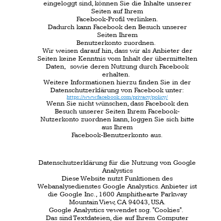
Diese Website nutzt Funktionen des
Webanalysedienstes Google Analystics. Anbieter ist
die Google Inc., 1600 Amphithearte Parkway
Mountain View, CA 94043, USA.
Google Analystics vewendet sog. "Cookies".
Das sind Textdateien, die auf Ihrem Computer
gespeichert werden und die eine Analyse der
Benutzung der Website durch Sie ermöglichen.
Die durch den Cookie erzeugten Informationen
über Ihre
Benutzung dieser Website werden in der Regel an
einen Server von Google in den USA übertragen
und dort gespeichert.
Im Falle der Aktivierung der IP- Anonymisierung
auf dieser Website wird Ihre IP-Adresse von
Google jedoch
innerhalb von Mitgliedstaaten der Europäischen
Union oder in anderen Vertragsstaaten des
Abkommens über den Europäischen
Wirtschaftsraum zuvor gekürzt.
Nur in Ausnahmefällen wird die volle IP-Adresse
an einen Server von Google in denUSA übertragen
und dort gekürzt.
Im Auftrag des Betreibers der Website wird Google
diese Informationen benutzen, um Ihre Nutzung
der Website auszuwerten, um Reports über die
Website Aktivitäten zusammenzustellen und um
weitere mit der Website Nutzung und der
Internetnutzung verbundene Dienstleistungen
gegenüber dem Website Betreiber zu erbringen.
Die im Rahmen von Google Analystics von Ihrem
Browser übermittelte IP-Adresse wird nicht mit
anderen Daten von Google zusammengeführt.
Sie können die Speicherung der Cookies durch
eine entsprechende Einstellung Ihrer Browser
Software verhindern; wir weisen jedoch darauf
hin, dass Sie in diesem Falle gegebenenfalls nicht
sämtliche Funktionen dieser Website
vollumfänglich werden nutzen können.