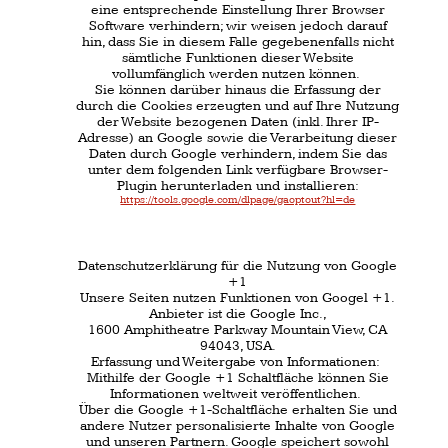
Dieser Name wird in allen Google-Diensten
verwendet.
In manchen Fällen kann dieser Name auch einen
anderen Namen ersetzen, den Sie beim Teilen von
Inhalten über Ihr Google-Konto verwendet haben.
Die Identität Ihres Google-Profils kann Nutzern
angezeigt werden, die Ihre E-Mail-Adresse
kennen oder über andere identifizierende
Informationen von Ihnen verfügen.
Verwendung der erfassten Informationen:
Neben den oben erläuterten
Verwendungszwecken werden die von Ihnen
bereitgestellten Informationen gemäß den
geltenden Google-Datenschutzbestimmungen
genutzt.
Google veröffentlicht möglicherweise
zusammengefasste Statistiken über die +1-
Aktivitäten der Nutzer bzw. gibt diese an Nutzer
und Partner weiter, wie etwas Publisher,
Inserenten oder verbundene Websites.
Datenschutzerklärung für die Nutzung von
YouTube
Unsere Websites nutzt Plugins der von Google
betriebenen Seite YouTube.
Betreiber der Seiten ist die YouTube, LLC, 901
Cherry Ave.,
San Bruno, CA 94066, USA.
Wenn Sie eine unserer mit einem YouTube-Plugin
ausgestatteten Seiten besuchen, wird eine
Verbindung zu den Servern von YouTube
hergestellt.
Dabei wird dem Youtube-Server mitgeteilt,
welche unserer Seiten Sie besucht haben.
Wenn Sie in Ihrem YouTube-Account eingeloggt
sind ermöglichen Sie YouTube Ihr Surfverhalten