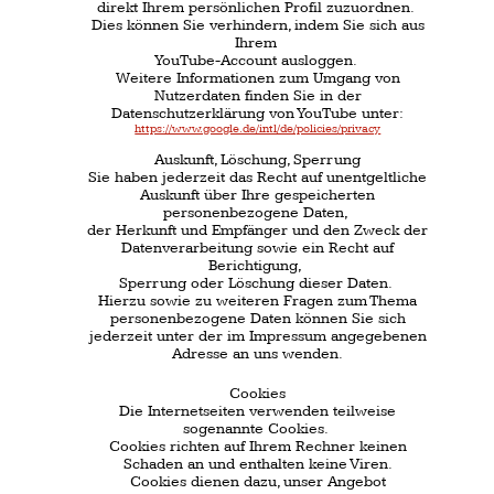
angegebenen Kontaktdaten zwecks Bearbeitung
der Anfrage und für den Fall von Anschlussfragen
bei uns gespeichert.
Diese Daten geben wir nicht ohne Ihre
Einwilligung weiter.
Widerspruch Werbe-Mails
Der Nutzung von im Rahmen der Impressumpflicht
veröffentlichten Kontaktdaten zur Übersendung
von nicht ausdrücklich angeforderter Werbung und
Informationsmaterialien wird hiermit
widersprochen.
Die Betreiber der Seiten behalten sich
ausdrücklich rechtliche Schritte im Falle der
unverlangten Zusendung von
Werbeinformationen,
etwa durch Spam-E-Mail, vor.
Newsletterdaten
Wenn Sie den auf der Webseite angebotenen
Newsletter beziehen möchten, benötigen wir von
Ihnen eine E-Mail-Adresse sowie Informationen,
welche uns die Überprüfung gestatten, dass Sie
der Inhaber der angegebenen E-Mail-
Adresse sind und mit dem Empfang des
Newsletters einverstanden sind.
Weitere Daten werden nicht erhoben.
Diese Daten verwenden wir ausschließlich für den
Versand der angeforderten Informationen und
geben sie nicht an Dritte
weiter. Die Einwilligung zur Speicherung der
Daten, der E-Mail-Adresse, sowie deren Nutzung
zum Versand des Newsletters können Sie jederzeit
widerrufen,
etwa über den "Austragung"-Link im Newsletter.