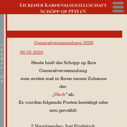
Eickener Karnevalsgesellschaft
Menü
Schöpp op 1935 eV.
027 - Damensitz
Generalversammlung 2026
S
C
08.05.2026
H
Ö
Heute hielt die Schöpp op Ihre
P
P
Generalversammlung
O
zum ersten mal in Ihren neuen Zuhause
P
der
„
Wach
“ ab.
Es wurden folgende Posten bestätigt oder
neu gewählt:
2. Vorsitzender- Jost Fünfstück
2. Geschäftsführer -Timo Lindgens
1. Schatzmeister - Ralf Kloeters
Vizepräsident - Michael Karich
Schriftführerin - Julia Wilms
Ordensmeister - Michael Karich
Fundusverwalter - Patrick Müller