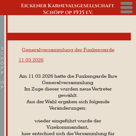
Eickener Karnevalsgesellschaft
Menü
Schöpp op 1935 eV.
S
Generalversammlung der Funkengarde
C
H
11.03.2026
Ö
P
P
Am 11.03.2026 hatte die Funkengarde Ihre
Generalversammlung.
O
P
Im Zuge dieser wurden neue Vertreter
gewählt.
Aus der Wahl ergaben sich folgende
Veränderungen:
wieder eingeführt wurde der
Vizekommandant,
hier entschied sich die Versammlung für
Patrik Müller.
Als Spieß wurde Marvin Kaminski gewählt.
Die neue Feldschreiberin wurde
Angelina Frings.
2. Zahlmeisterin konnte Michelle Rehberg