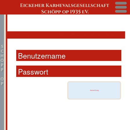
Eickener Karnevalsgesellschaft
Menü
Schöpp op 1935 eV.
2027 - Damensitz
S
C
H
Ö
P
P
O
P